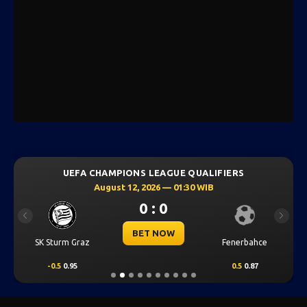
UEFA CHAMPIONS LEAGUE QUALIFIERS
August 12, 2026 — 01:30 WIB
0 : 0
Previous
Next
BET NOW
SK Sturm Graz
Fenerbahce
-0.5
0.95
0.5
0.87
TENTANG KAMI
BANTUAN