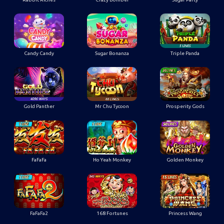
Candy Candy
Sugar Bonanza
Triple Panda
Gold Panther
Mr Chu Tycoon
Prosperity Gods
Golden Monkey
FaFaFa
Ho Yeah Monkey
FaFaFa2
168 Fortunes
Princess Wang