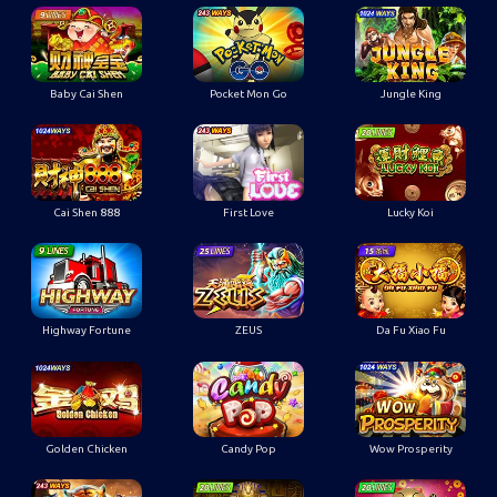
Baby Cai Shen
Pocket Mon Go
Jungle King
First Love
Cai Shen 888
Lucky Koi
Highway Fortune
ZEUS
Da Fu Xiao Fu
Golden Chicken
Candy Pop
Wow Prosperity