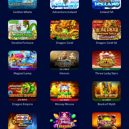
Golden Whale
Adventure Iceland
Iceland SA
Double Fortune
Dragon Gold
Dragon Gold SA
Magical Lamp
Heroes
Three Lucky Stars
Dragon Empire
Money Mouse
Book of Myth
Double Flame
Jokers Treasure
Mega 7