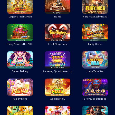
Legacy of Ramakien
Roma
Fury Max Lucky Road
Fiery Sevens Hot 100
Fruit Ninja Fury
Lucky Horse
Sweet Bakery
Alchemy Quest Level Up
Lucky Twin Sea
Happy Neko
Golden Pixiu
5 Fortune Dragons