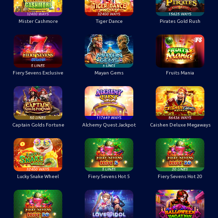
Mister Cashmore
Tiger Dance
Pirates Gold Rush
Fiery Sevens Exclusive
Mayan Gems
Fruits Mania
Captain Golds Fortune
Alchemy Quest Jackpot
Caishen Deluxe Megaways
Lucky Snake Wheel
Fiery Sevens Hot 5
Fiery Sevens Hot 20
Fiery Sevens Hot 50
Love Idol
Halloween Vacation