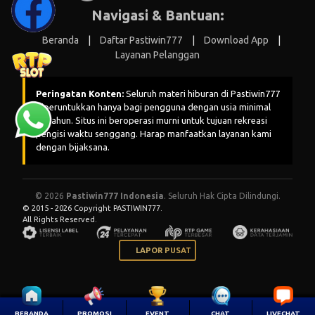
Beranda
|
Daftar Pastiwin777
|
Download App
|
Layanan Pelanggan
Peringatan Konten:
Seluruh materi hiburan di Pastiwin777
diperuntukkan hanya bagi pengguna dengan usia minimal
18 tahun. Situs ini beroperasi murni untuk tujuan rekreasi
pengisi waktu senggang. Harap manfaatkan layanan kami
dengan bijaksana.
© 2026
Pastiwin777 Indonesia
. Seluruh Hak Cipta Dilindungi.
© 2015 - 2026 Copyright PASTIWIN777.
All Rights Reserved.
LAPOR PUSAT
BERANDA
PROMOSI
EVENT
CHAT
LIVECHAT