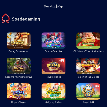
Spadegaming
Going Bananas Inc.
Galaxy Guardian
Christmas Tree of Wonders
Legacy of Kong Maxways
Royale House
Clash of the Giants
Royale Vegas
Mahjong Riches
Royal Katt