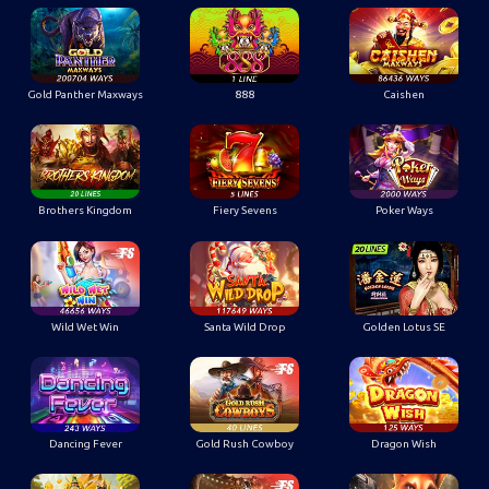
Gold Panther Maxways
888
Caishen
Brothers Kingdom
Fiery Sevens
Poker Ways
Wild Wet Win
Santa Wild Drop
Golden Lotus SE
Dancing Fever
Gold Rush Cowboy
Dragon Wish