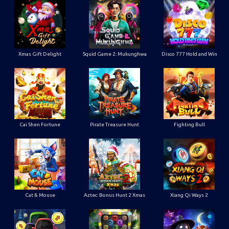
Xmas Gift Delight
Squid Game 2: Mukunghwa
Disco 777 Hold and Win
Cai Shen Fortune
Pirate Treasure Hunt
Fighting Bull
Cat & Mouse
Aztec: Bonus Hunt 2 Xmas
Xiang Qi Ways 2