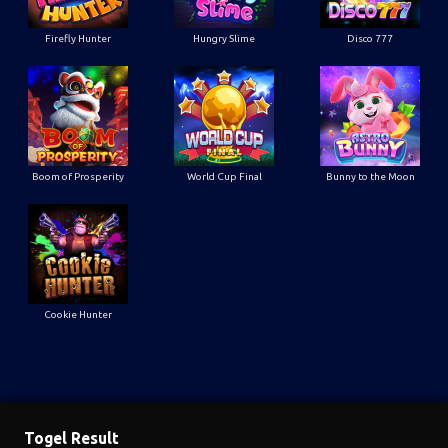
Boom of Prosperity
World Cup Final
Bunny to the Moon
Cookie Hunter
Togel Result