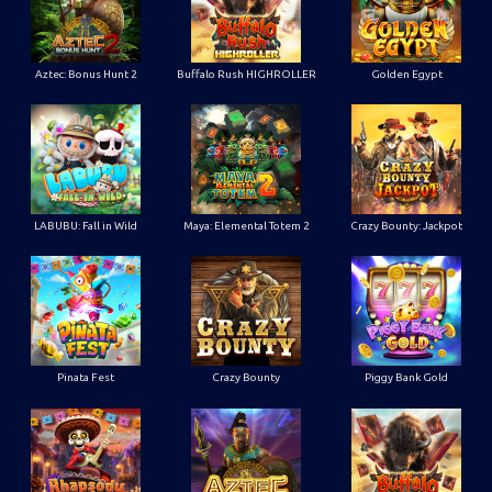
Aztec: Bonus Hunt 2
Buffalo Rush HIGHROLLER
Golden Egypt
LABUBU: Fall in Wild
Maya: Elemental Totem 2
Crazy Bounty: Jackpot
Pinata Fest
Crazy Bounty
Piggy Bank Gold
Rhapsody of Muertos
Aztec: Bonus Hunt
Buffalo Rush