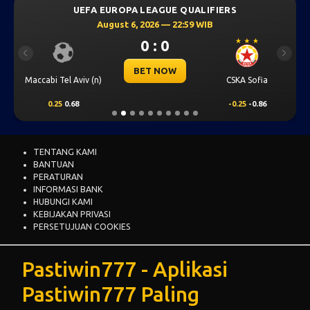
0 : 0
Previous
Next
BET NOW
Maccabi Tel Aviv (n)
CSKA Sofia
0.25
0.68
-0.25
-0.86
TENTANG KAMI
BANTUAN
PERATURAN
INFORMASI BANK
HUBUNGI KAMI
KEBIJAKAN PRIVASI
PERSETUJUAN COOKIES
Pastiwin777 - Aplikasi
Pastiwin777 Paling
Terpercaya Mudah Dan