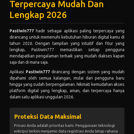
Lengkap 2026
Pastiwin777
hadir sebagai aplikasi paling terpercaya yang
dirancang untuk memenuhi kebutuhan hiburan digital kamu di
tahun 2026. Dengan tampilan yang intuitif dan fitur yang
lengkap, Pastiwin777 memastikan setiap pengguna
mendapatkan pengalaman terbaik yang mudah diakses kapan
saja dan di mana saja.
Aplikasi
Pastiwin777
dirancang dengan sistem yang mudah
dipahami oleh semua kalangan, mulai dari pengguna baru
hingga yang sudah berpengalaman. Nikmati kemudahan akses
platform digital yang lengkap, aman, dan terpercaya hanya
dalam satu aplikasi unggulan 2026.
Proteksi Data Maksimal
Privasi Anda adalah prioritas kami. Penggunaan teknologi
enkripsi terkini menjamin data registrasi Anda tetap rahasia
dan aman.