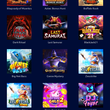
Dark Ritual
Last Samurai
BlackJack21
Big Net Bass
Genie Mystery
Zeustrike
Zeustrike Xmas
Piggy Bank Gold 2
DJ FEVER