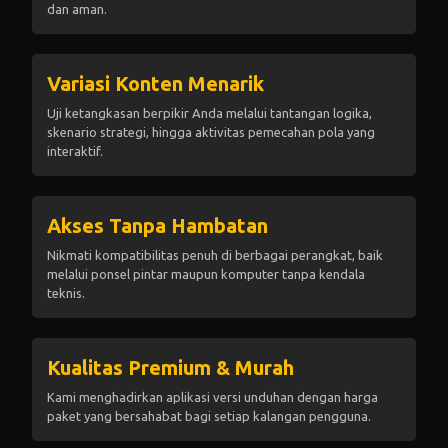
Variasi Konten Menarik
Uji ketangkasan berpikir Anda melalui tantangan logika,
skenario strategi, hingga aktivitas pemecahan pola yang
interaktif.
Akses Tanpa Hambatan
Nikmati kompatibilitas penuh di berbagai perangkat, baik
melalui ponsel pintar maupun komputer tanpa kendala
teknis.
Kualitas Premium & Murah
Kami menghadirkan aplikasi versi unduhan dengan harga
paket yang bersahabat bagi setiap kalangan pengguna.