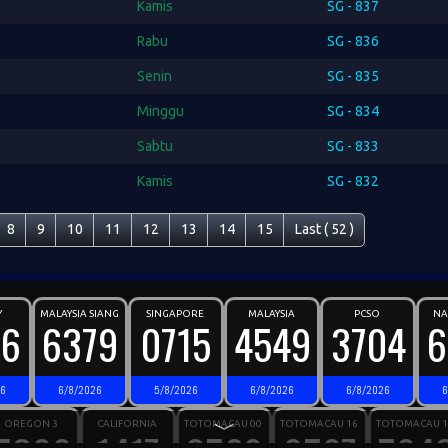
Kamis
SG - 837
Rabu
SG - 836
Senin
SG - 835
Minggu
SG - 834
Sabtu
SG - 833
Kamis
SG - 832
8
9
10
11
12
13
14
15
Last ( 52 )
Y
MALAYSIA SIANG
SINGAPORE
MALAYSIA
PCSO
NA
16
6379
0715
4549
3704
6
26
6/8/2026
5/8/2026
6/8/2026
6/8/2026
6
OREGON 3
CALIFORNIA
TOTOMACAU 00
TOTOMACAU 16
TOTOMACAU 