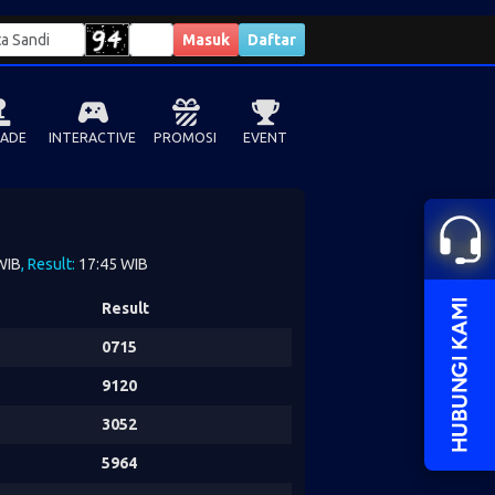
ekonomi lebih baik dalam pembuatan games terbaik.
PASTIWIN777 meru
Masuk
Daftar
ADE
INTERACTIVE
PROMOSI
EVENT
WIB
, Result:
17:45 WIB
Result
0715
9120
3052
5964