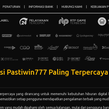
PERATURAN
|
INFORMASI BANK
|
HUBUNGI KAMI
|
KEBIJAKAN P
asi Pastiwin777 Paling Terperca
 terpercaya yang dirancang untuk memenuhi kebutuhan hiburan digita
7 memastikan setiap pengguna mendapatkan pengalaman terbaik yang mudah