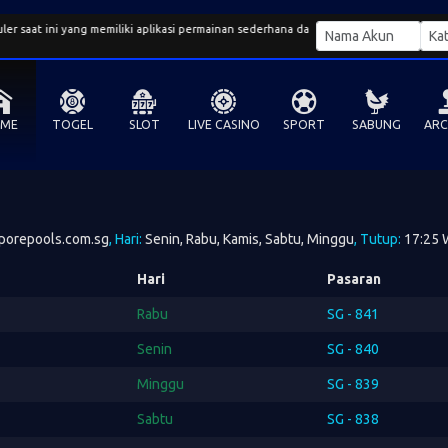
aat ini yang memiliki aplikasi permainan sederhana dan merakyat mampu menunjang 
ME
TOGEL
SLOT
LIVE CASINO
SPORT
SABUNG
ARC
porepools.com.sg
, Hari:
Senin, Rabu, Kamis, Sabtu, Minggu
, Tutup:
17:25 
Hari
Pasaran
Rabu
SG - 841
Senin
SG - 840
Minggu
SG - 839
Sabtu
SG - 838