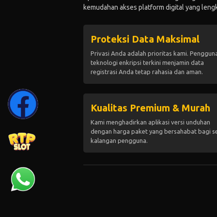
Aplikasi
Pastiwin777
dirancang dengan sist
kemudahan akses platform digital yang lengk
Proteksi Data Maksimal
Privasi Anda adalah prioritas kami. Penggun
teknologi enkripsi terkini menjamin data
registrasi Anda tetap rahasia dan aman.
Kualitas Premium & Murah
Kami menghadirkan aplikasi versi unduhan
dengan harga paket yang bersahabat bagi s
kalangan pengguna.