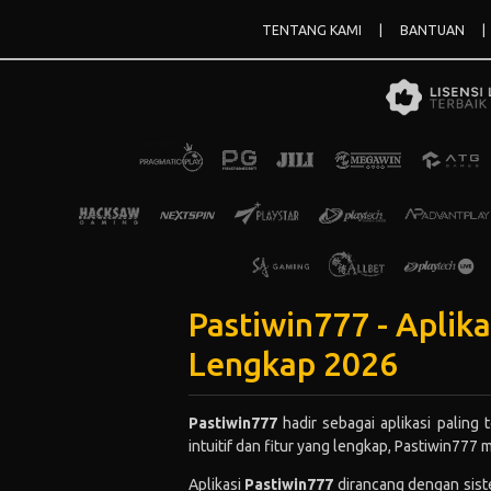
TENTANG KAMI
|
BANTUAN
|
Pastiwin777 - Aplik
Lengkap 2026
Pastiwin777
hadir sebagai aplikasi paling
intuitif dan fitur yang lengkap, Pastiwin77