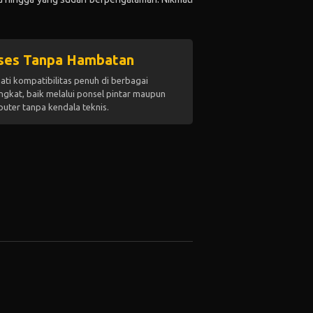
ses Tanpa Hambatan
ati kompatibilitas penuh di berbagai
Panda Panda
ngkat, baik melalui ponsel pintar maupun
uter tanpa kendala teknis.
er
12 Zodiacs