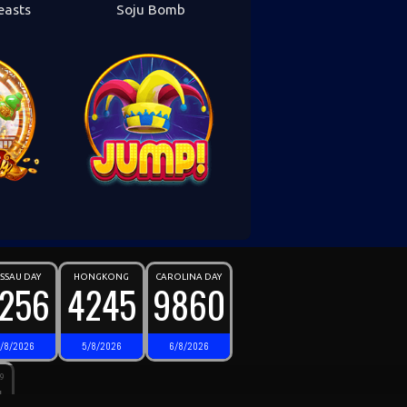
easts
Soju Bomb
ky
Jump!
SSAU DAY
HONGKONG
CAROLINA DAY
256
4245
9860
/8/2026
5/8/2026
6/8/2026
19
1
Mystic Rings