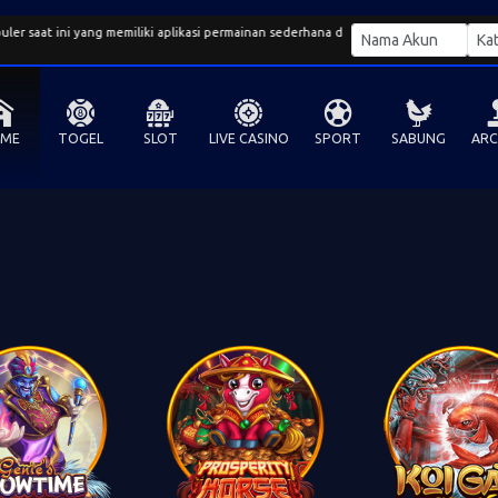
t ini yang memiliki aplikasi permainan sederhana dan merakyat mampu menunjang e
ME
TOGEL
SLOT
LIVE CASINO
SPORT
SABUNG
ARC