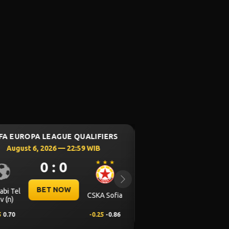
eens
Oceans Call
FA EUROPA LEAGUE QUALIFIERS
August 7, 2026 — 02:00 WIB
0 : 0
Next
BET NOW
Heart of
nfica
lage
Dragons Throne
Midlothian
5
0.70
-2.25
-0.86