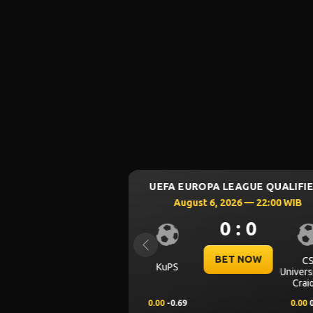
Safari Rumble
In
UEFA EUROPA LEAGUE QUALIFI
August 7, 2026 — 00:00 WIB
0 : 0
Previous
BET NOW
FC Hradec
Besi
Kralove
Koi Koi Treasure
To
-0.25
-0.80
0.25