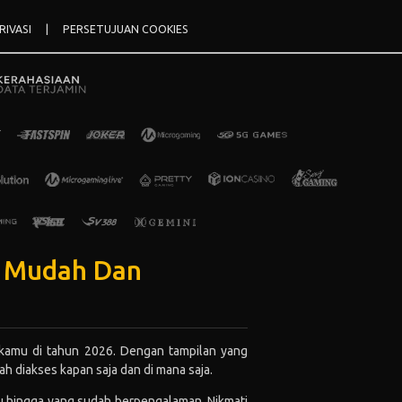
RIVASI
|
PERSETUJUAN COOKIES
tch
Egyptian Dreams
ya Mudah Dan
ens II
The Big Deal
l kamu di tahun 2026. Dengan tampilan yang
 diakses kapan saja dan di mana saja.
u hingga yang sudah berpengalaman. Nikmati