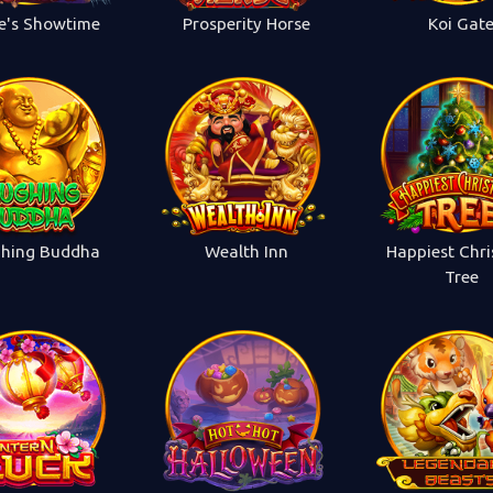
e's Showtime
Prosperity Horse
Koi Gat
hing Buddha
Wealth Inn
Happiest Chr
Tree