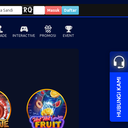
konomi lebih baik dalam pembuatan games terbaik.
PASTIWIN777 merup
Masuk
Daftar
ADE
INTERACTIVE
PROMOSI
EVENT