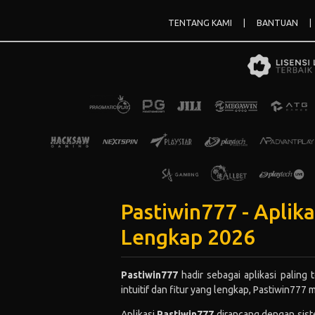
TENTANG KAMI
|
BANTUAN
|
Raiden Shogun
Mo
Pastiwin777 - Aplik
Lengkap 2026
Zeus
Lo
Pastiwin777
hadir sebagai aplikasi paling
intuitif dan fitur yang lengkap, Pastiwin77
Aplikasi
Pastiwin777
dirancang dengan sist