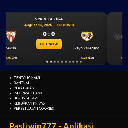
SPAIN LA LIGA
August 16, 2026 — 00:30 WIB
0 : 0
Previous
Next
BET NOW
Alaves
Getafe
0.00
0.62
0.00
-0.72
TENTANG KAMI
BANTUAN
PERATURAN
INFORMASI BANK
HUBUNGI KAMI
KEBIJAKAN PRIVASI
PERSETUJUAN COOKIES
Pastiwin777 - Aplikasi