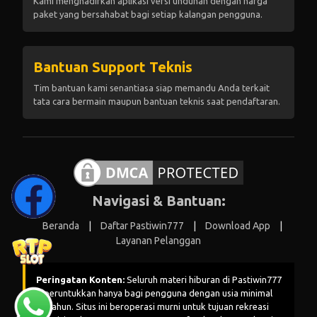
Kami menghadirkan aplikasi versi unduhan dengan harga
paket yang bersahabat bagi setiap kalangan pengguna.
Bantuan Support Teknis
Tim bantuan kami senantiasa siap memandu Anda terkait
tata cara bermain maupun bantuan teknis saat pendaftaran.
Navigasi & Bantuan:
Beranda
|
Daftar Pastiwin777
|
Download App
|
Layanan Pelanggan
Peringatan Konten:
Seluruh materi hiburan di Pastiwin777
diperuntukkan hanya bagi pengguna dengan usia minimal
18 tahun. Situs ini beroperasi murni untuk tujuan rekreasi