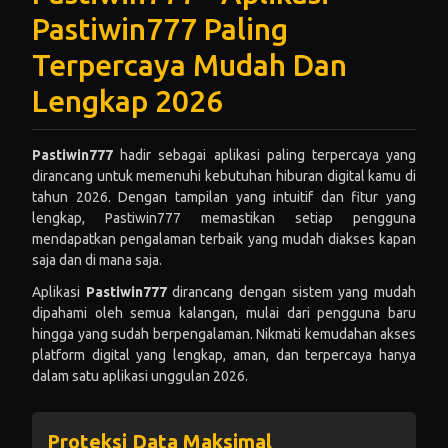
Pastiwin777 Paling
Terpercaya Mudah Dan
Lengkap 2026
Pastiwin777
hadir sebagai aplikasi paling terpercaya yang
dirancang untuk memenuhi kebutuhan hiburan digital kamu di
tahun 2026. Dengan tampilan yang intuitif dan fitur yang
lengkap, Pastiwin777 memastikan setiap pengguna
mendapatkan pengalaman terbaik yang mudah diakses kapan
saja dan di mana saja.
Aplikasi
Pastiwin777
dirancang dengan sistem yang mudah
dipahami oleh semua kalangan, mulai dari pengguna baru
hingga yang sudah berpengalaman. Nikmati kemudahan akses
platform digital yang lengkap, aman, dan terpercaya hanya
dalam satu aplikasi unggulan 2026.
Proteksi Data Maksimal