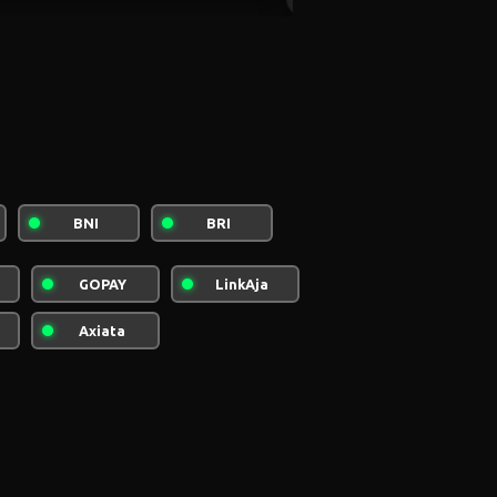
The Dog House
BNI
BRI
GOPAY
LinkAja
Axiata
rike
Vegas Magic