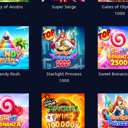
y of Anubis
Super Serge
Gates of Ol
1000
andy Rush
Starlight Princess
Sweet Bonanz
1000