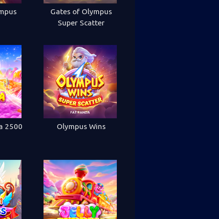
ympus
Gates of Olympus
Super Scatter
a 2500
Olympus Wins