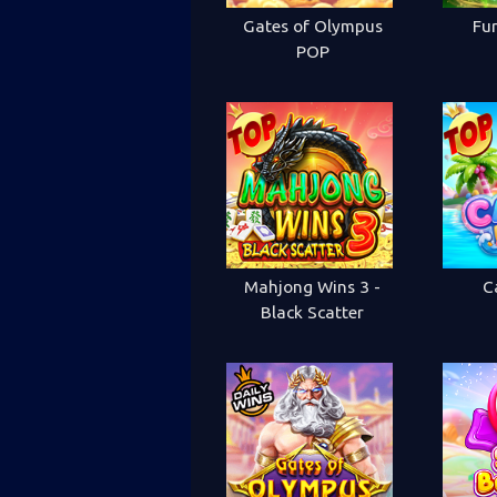
Gates of Olympus
Fur
POP
Mahjong Wins 3 -
C
Black Scatter