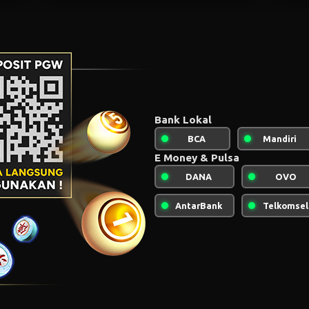
 Bonanza Xmas
Aztec Gems
5 Lions
Bank Lokal
BCA
Mandiri
E Money & Pulsa
DANA
OVO
AntarBank
Telkomsel
888 Gold
Fire 88
Diamond St