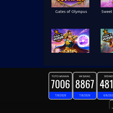
Gates of Olympus
Sweet
Gates of Gatot Kaca
Gates
Super Scatter
TOTO WUHAN
HK SIANG
SYDNE
7006
8867
48
7/8/2026
7/8/2026
6/8/20