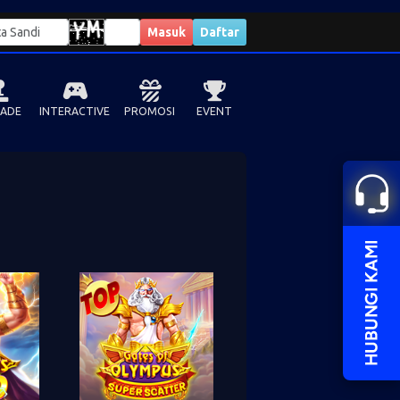
nomi lebih baik dalam pembuatan games terbaik.
PASTIWIN777 merupak
Masuk
Daftar
ADE
INTERACTIVE
PROMOSI
EVENT