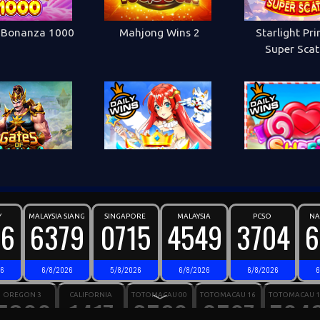
 Bonanza 1000
Mahjong Wins 2
Starlight Pri
Super Scat
 of Gatot Kaca
Starlight Princess
Sweet Bon
1000
Y
MALAYSIA SIANG
SINGAPORE
MALAYSIA
PCSO
NA
16
6379
0715
4549
3704
6
26
6/8/2026
5/8/2026
6/8/2026
6/8/2026
6
OREGON 3
CALIFORNIA
TOTOMACAU 00
TOTOMACAU 16
TOTOMACAU 
5398
1417
6529
0597
584