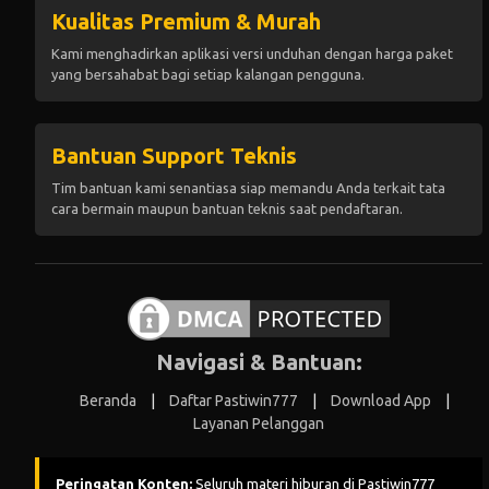
Kualitas Premium & Murah
Kami menghadirkan aplikasi versi unduhan dengan harga paket
yang bersahabat bagi setiap kalangan pengguna.
Bantuan Support Teknis
Tim bantuan kami senantiasa siap memandu Anda terkait tata
cara bermain maupun bantuan teknis saat pendaftaran.
Navigasi & Bantuan:
Beranda
|
Daftar Pastiwin777
|
Download App
|
Layanan Pelanggan
Peringatan Konten:
Seluruh materi hiburan di Pastiwin777