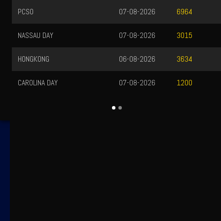
PCSO
07-08-2026
6964
NASSAU DAY
07-08-2026
3015
HONGKONG
06-08-2026
3634
AROLINA DAY
07-08-2026
1200