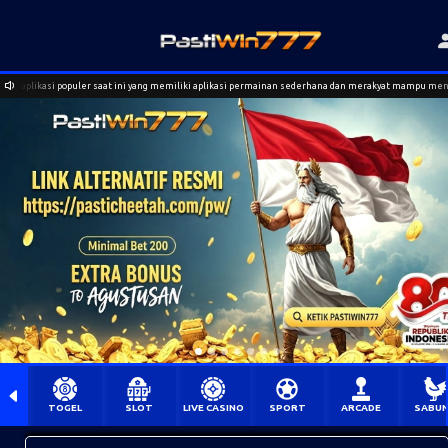
likasi populer saat ini yang memiliki aplikasi permainan sederhana dan merakyat mampu menunjan
TOGEL
SLOT
LIVE CASINO
SPORT
ARCADE
SABU