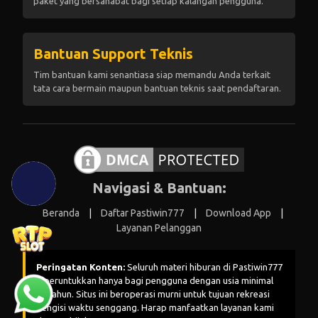
Bantuan Support Teknis
Tim bantuan kami senantiasa siap memandu Anda terkait
tata cara bermain maupun bantuan teknis saat pendaftaran.
Navigasi & Bantuan:
Beranda
|
Daftar Pastiwin777
|
Download App
|
Layanan Pelanggan
Peringatan Konten:
Seluruh materi hiburan di Pastiwin777
diperuntukkan hanya bagi pengguna dengan usia minimal
18 tahun. Situs ini beroperasi murni untuk tujuan rekreasi
pengisi waktu senggang. Harap manfaatkan layanan kami
dengan bijaksana.