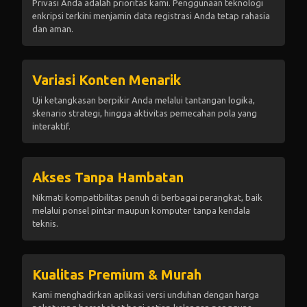
dan aman.
Variasi Konten Menarik
Uji ketangkasan berpikir Anda melalui tantangan logika,
skenario strategi, hingga aktivitas pemecahan pola yang
interaktif.
Akses Tanpa Hambatan
Nikmati kompatibilitas penuh di berbagai perangkat, baik
melalui ponsel pintar maupun komputer tanpa kendala
teknis.
Kualitas Premium & Murah
Kami menghadirkan aplikasi versi unduhan dengan harga
paket yang bersahabat bagi setiap kalangan pengguna.