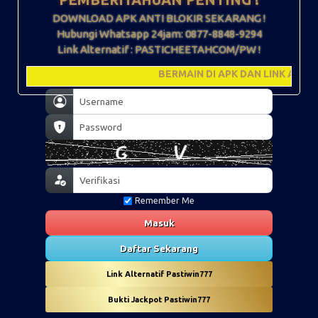
Hubungi Whatsapp 24jam: 0877-8848-9294
Link Alternatif : PASTICHEETAHCOM/PW !
BERMAIN DI APK DAN LINK ALTERNATIF 
Remember Me
Masuk
Daftar Sekarang
Link Alternatif Pastiwin777
Bukti Jackpot Pastiwin777
Desktop
Wap