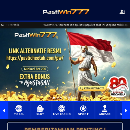
terbaik.
PASTIWIN777 merupakan aplikasi populer saat ini yang memiliki aplikas
TOGEL
SLOT
LIVE CASINO
SPORT
ARCADE
SABU
PEMBERITAHUAN PENTING !