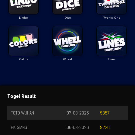
Limbo
Dice
Twenty-One
Colors
Wheel
Lines
Togel Result
TOTO WUHAN
07-08-2026
5357
HK SIANG
06-08-2026
9220