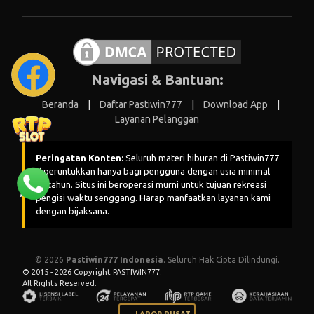
Navigasi & Bantuan:
Beranda
|
Daftar Pastiwin777
|
Download App
|
Layanan Pelanggan
Peringatan Konten:
Seluruh materi hiburan di Pastiwin777
diperuntukkan hanya bagi pengguna dengan usia minimal
18 tahun. Situs ini beroperasi murni untuk tujuan rekreasi
pengisi waktu senggang. Harap manfaatkan layanan kami
dengan bijaksana.
© 2026
Pastiwin777 Indonesia
. Seluruh Hak Cipta Dilindungi.
© 2015 - 2026 Copyright PASTIWIN777.
All Rights Reserved.