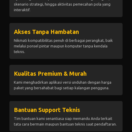
skenario strategi, hingga aktivitas pemecahan pola yang
interaktif.
Akses Tanpa Hambatan
Nikmati kompatibilitas penuh di berbagai perangkat, baik
melalui ponsel pintar maupun komputer tanpa kendala
teknis.
Kualitas Premium & Murah
Kami menghadirkan aplikasi versi unduhan dengan harga
paket yang bersahabat bagi setiap kalangan pengguna.
Bantuan Support Teknis
Tim bantuan kami senantiasa siap memandu Anda terkait
tata cara bermain maupun bantuan teknis saat pendaftaran.