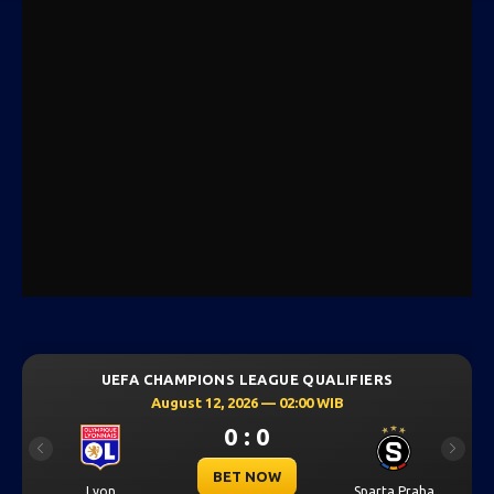
UEFA CHAMPIONS LEAGUE QUALIFIERS
August 12, 2026 — 02:00 WIB
0 : 0
Previous
Next
BET NOW
Lyon
Sparta Praha