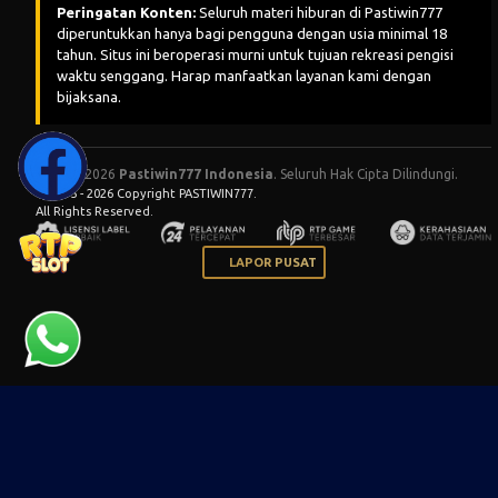
Peringatan Konten:
Seluruh materi hiburan di Pastiwin777
diperuntukkan hanya bagi pengguna dengan usia minimal 18
tahun. Situs ini beroperasi murni untuk tujuan rekreasi pengisi
waktu senggang. Harap manfaatkan layanan kami dengan
bijaksana.
© 2026
Pastiwin777 Indonesia
. Seluruh Hak Cipta Dilindungi.
© 2015 - 2026 Copyright PASTIWIN777.
All Rights Reserved.
LAPOR PUSAT