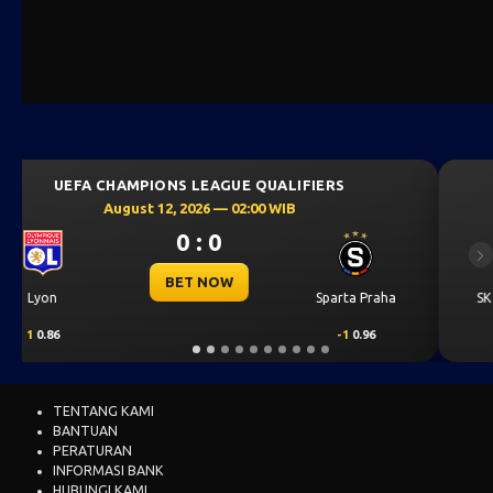
UEFA CHAMPIONS LEAGUE QUALIFIERS
August 12, 2026 — 01:30 WIB
0 : 0
Previous
Ne
BET NOW
SK Sturm Graz
Fenerbahce
-0.5
0.95
0.5
0.87
TENTANG KAMI
BANTUAN
PERATURAN
INFORMASI BANK
HUBUNGI KAMI