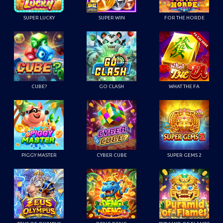
CUBE?
GO CLASH
WHAT THE FA
PIGGY MASTER
CYBER CUBE
SUPER GEMS 2
ZEUS OF OLYMPUS
DENG DENG
PYRAMID OF FLAMES