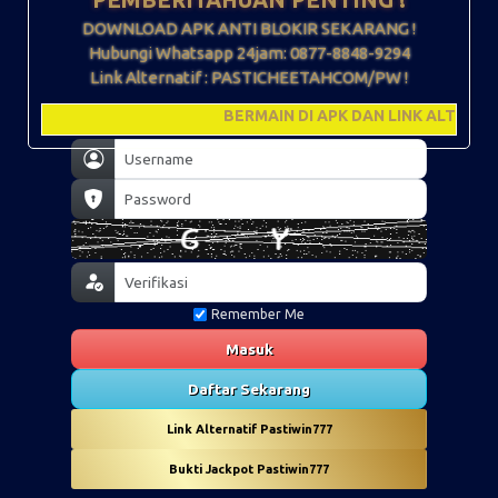
Hubungi Whatsapp 24jam: 0877-8848-9294
Link Alternatif : PASTICHEETAHCOM/PW !
BERMAIN DI APK DAN LINK ALTERNATIF AKAN L
Remember Me
Masuk
Daftar Sekarang
Link Alternatif Pastiwin777
Bukti Jackpot Pastiwin777
Desktop
Wap