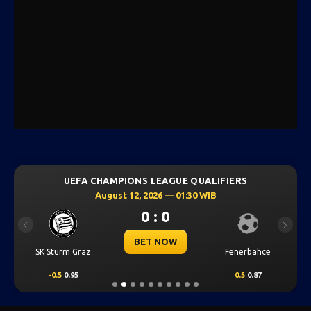
UEFA CHAMPIONS LEAGUE QUALIFIERS
August 12, 2026 — 01:30 WIB
0 : 0
Previous
Next
BET NOW
SK Sturm Graz
Fenerbahce
-0.5
0.95
0.5
0.87
TENTANG KAMI
BANTUAN