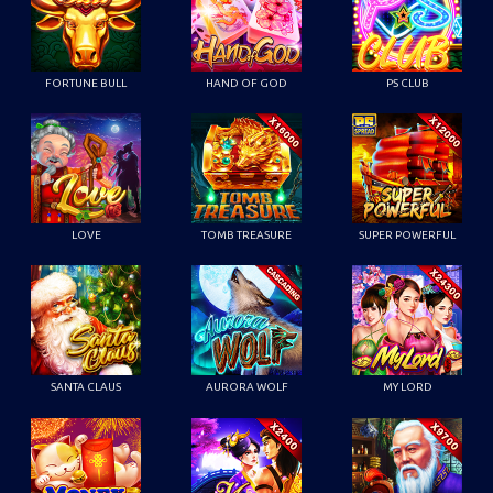
FORTUNE BULL
HAND OF GOD
PS CLUB
LOVE
TOMB TREASURE
SUPER POWERFUL
SANTA CLAUS
AURORA WOLF
MY LORD