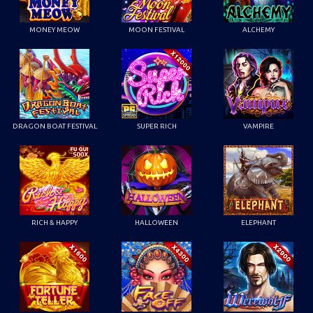
MONEY MEOW
MOON FESTIVAL
ALCHEMY
DRAGON BOAT FESTIVAL
SUPER RICH
VAMPIRE
RICH & HAPPY
HALLOWEEN
ELEPHANT
FORTUNE TELLER
FACE OFF
WEREWOLF