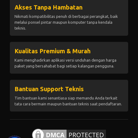
Nikmati kompatibilitas penuh di berbagai perangkat, baik
melalui ponsel pintar maupun komputer tanpa kendala
teknis.
Kualitas Premium & Murah
Kami menghadirkan aplikasi versi unduhan dengan harga
paket yang bersahabat bagi setiap kalangan pengguna.
Bantuan Support Teknis
Tim bantuan kami senantiasa siap memandu Anda terkait
tata cara bermain maupun bantuan teknis saat pendaftaran.
Navigasi & Bantuan: