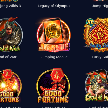
jong Wilds 3
Legacy of Olympus
Jump Hi
od of War
Jumping Mobile
Lucky Ba
d Fortune M
Good Fortune
God of Wa