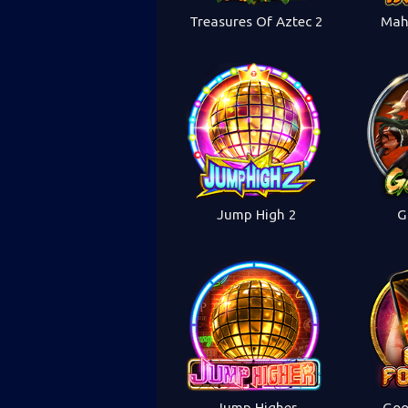
Treasures Of Aztec 2
Mah
Jump High 2
G
Jump Higher
Goo