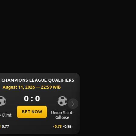
y 2
Super Power Bank
A CHAMPIONS LEAGUE QUALIFIERS
August 11, 2026 — 22:00 WIB
0 : 0
Next
BET NOW
t Almaty
Levski Sofia
(n)
gy
Mahjong Wilds 2
0
0.76
0.00
-0.94