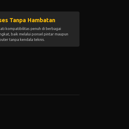
ses Tanpa Hambatan
ati kompatibilitas penuh di berbagai
ngkat, baik melalui ponsel pintar maupun
uter tanpa kendala teknis.
ver M
888 Cai Shen
cs
Dragon Koi