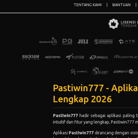
TENTANG KAMI
|
BANTUAN
|
Night City
Mi
Pastiwin777 - Aplik
Lengkap 2026
Pastiwin777
hadir sebagai aplikasi paling
intuitif dan fitur yang lengkap, Pastiwin77
Double Happiness
Swee
Aplikasi
Pastiwin777
dirancang dengan sist