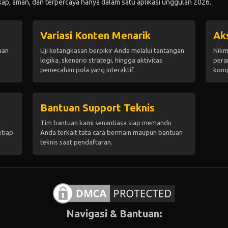
ap, aman, dan terpercaya hanya dalam satu aplikasi unggulan 2026.
Variasi Konten Menarik
Ak
aan
Uji ketangkasan berpikir Anda melalui tantangan
Nikm
logika, skenario strategi, hingga aktivitas
pera
pemecahan pola yang interaktif.
komp
ating Market
Baseball Fever
Football Fe
Bantuan Support Teknis
Tim bantuan kami senantiasa siap memandu
etiap
Anda terkait tata cara bermain maupun bantuan
teknis saat pendaftaran.
Mr. Miser
Lucky Tigers
Acrobati
Navigasi & Bantuan: