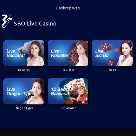
Desktop
Wap
SBO Live Casino
Baccarat
Roulette
Sicbo
Dragon Tiger
12 Baccarat